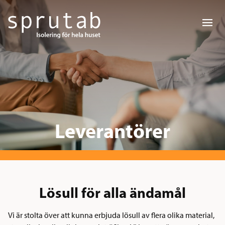
menu
Leverantörer
Lösull för alla ändamål
Vi är stolta över att kunna erbjuda lösull av flera olika material,