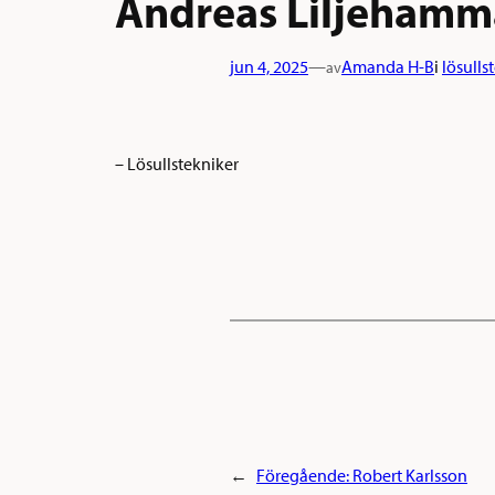
Andreas Liljehamm
jun 4, 2025
—
Amanda H-B
i
lösulls
av
– Lösullstekniker
←
Föregående:
Robert Karlsson