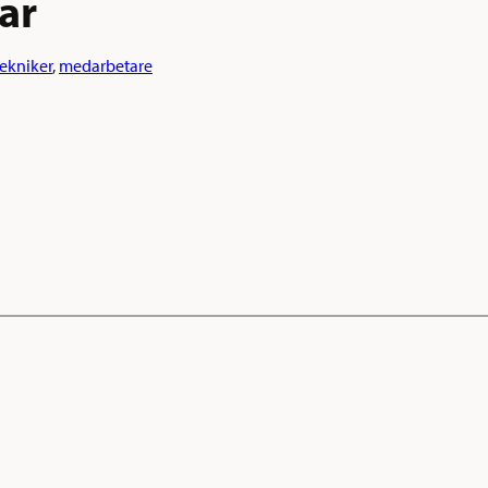
ar
tekniker
, 
medarbetare