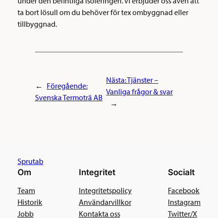
under den befintliga isoleringen. Vi erbjuder oss även att
ta bort lösull om du behöver för tex ombyggnad eller
tillbyggnad.
Nästa:
Tjänster –
←
Föregående:
Vanliga frågor & svar
Svenska Termoträ AB
→
Sprutab
Om
Integritet
Socialt
Team
Integritetspolicy
Facebook
Historik
Användarvillkor
Instagram
Jobb
Kontakta oss
Twitter/X