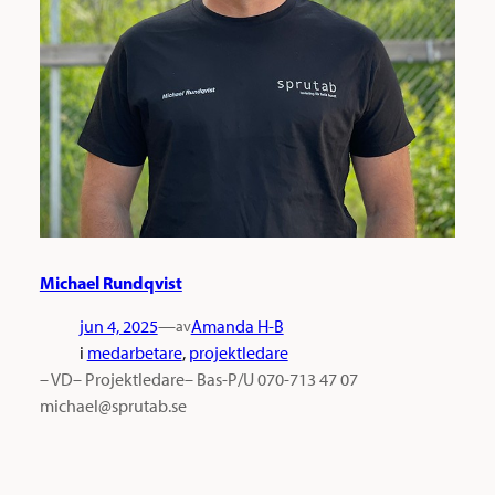
Michael Rundqvist
jun 4, 2025
—
Amanda H-B
av
i
medarbetare
, 
projektledare
– VD– Projektledare– Bas-P/U 070-713 47 07
michael@sprutab.se