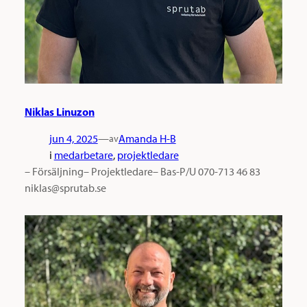
Niklas Linuzon
jun 4, 2025
—
Amanda H-B
av
i
medarbetare
, 
projektledare
– Försäljning– Projektledare– Bas-P/U 070-713 46 83
niklas@sprutab.se