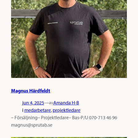
Magnus Härdfeldt
jun 4, 2025
—
Amanda H-B
av
i
medarbetare
, 
projektledare
– Försäljning– Projektledare– Bas-P/U 070-713 46 96
magnus@sprutab.se