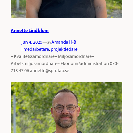
Annette Lindblom
jun 4, 2025
—
Amanda H-B
av
i
medarbetare
, 
projektledare
– Kvalitetssamordnare– Miljösamordnare–
Arbetsmiljösamordnare– Ekonomi/administration 070-
713 47 06 annette@sprutab.se