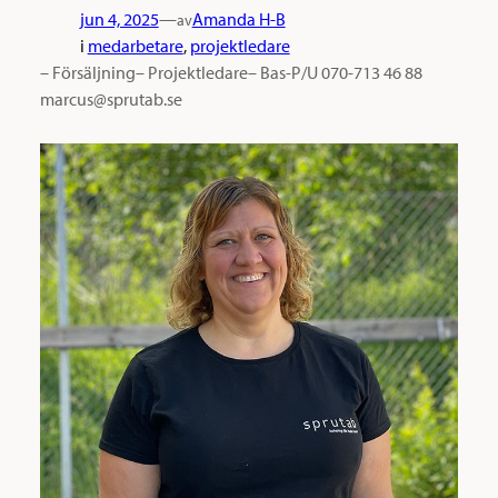
jun 4, 2025
—
Amanda H-B
av
i
medarbetare
, 
projektledare
– Försäljning– Projektledare– Bas-P/U 070-713 46 88
marcus@sprutab.se