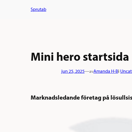
Hoppa
Sprutab
till
innehåll
Mini hero startsida
jun 25, 2025
—
Amanda H-B
i
Uncat
av
Marknadsledande företag på lösullsi